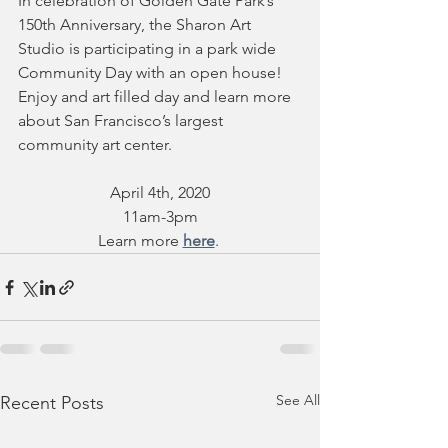
In celebration of Golden Gate Park’s 
150th Anniversary, the Sharon Art 
Studio is participating in a park wide 
Community Day with an open house! 
Enjoy and art filled day and learn more 
about San Francisco’s largest 
community art center.
April 4th, 2020
11am-3pm
Learn more 
here
. 
See All
Recent Posts