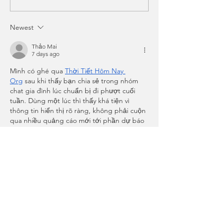
✏️ 🗓️ View Upcoming
Alexandra Co
Events & Classes
Newest
Thảo Mai
7 days ago
Mình có ghé qua 
Thời Tiết Hôm Nay 
Org
 sau khi thấy bạn chia sẻ trong nhóm 
chat gia đình lúc chuẩn bị đi phượt cuối 
tuần. Dùng một lúc thì thấy khá tiện vì 
thông tin hiển thị rõ ràng, không phải cuộn 
qua nhiều quảng cáo mới tới phần dự báo 
chính như một số trang khác. Giao diện 
chia theo từng khung giờ khá trực quan, 
dễ hình dung lúc nào có khả năng mưa để 
sắp xếp…
Show More
Like
Reply