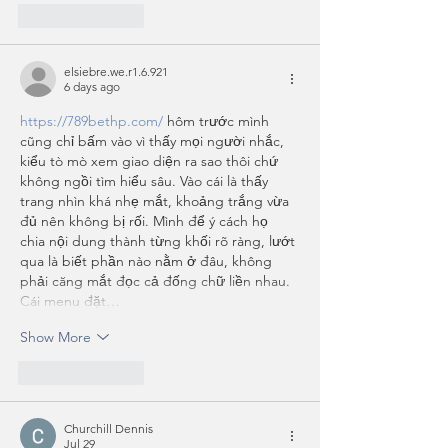
Like
Reply
elsiebre.we.r1.6.921
6 days ago
https://789bethp.com/
 hôm trước mình 
cũng chỉ bấm vào vì thấy mọi người nhắc, 
kiểu tò mò xem giao diện ra sao thôi chứ 
không ngồi tìm hiểu sâu. Vào cái là thấy 
trang nhìn khá nhẹ mắt, khoảng trắng vừa 
đủ nên không bị rối. Mình để ý cách họ 
chia nội dung thành từng khối rõ ràng, lướt 
qua là biết phần nào nằm ở đâu, không 
phải căng mắt đọc cả đống chữ liền nhau. 
Cái menu đặt…
Show More
Like
Reply
Churchill Dennis
Jul 29