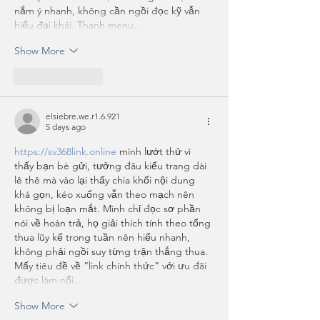
nắm ý nhanh, không cần ngồi đọc kỹ vẫn 
hiểu đại khái. Thanh menu…
Show More
Like
Reply
elsiebre.we.r1.6.921
5 days ago
https://sv368link.online
 mình lướt thử vì 
thấy bạn bè gửi, tưởng đâu kiểu trang dài 
lê thê mà vào lại thấy chia khối nội dung 
khá gọn, kéo xuống vẫn theo mạch nên 
không bị loạn mắt. Mình chỉ đọc sơ phần 
nói về hoàn trả, họ giải thích tính theo tổng 
thua lũy kế trong tuần nên hiểu nhanh, 
không phải ngồi suy từng trận thắng thua. 
Mấy tiêu đề về “link chính thức” với ưu đãi 
được làm nổi…
Show More