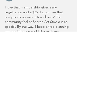
I love that membership gives early 
registration and a $25 discount — that 
really adds up over a few classes! The 
community feel at Sharon Art Studio is so 
special. By the way, I keep a free planning 
and optimization tool I like to share: 
https://shorthaircuts.net/
Like
Reply
uyenghomsoet.h.uy.e.n+abc123
Jul 28
https://soicauxsmb.com/
 hôm trước thấy 
bạn bè nhắc nhiều quá nên mình cũng 
bấm vào xem thử cho biết. Mình không 
đọc sâu đâu, kiểu lướt nhanh xem họ làm 
giao diện ra sao thôi. Ấn tượng đầu là 
trang nhìn khá sạch sẽ, khoảng trắng vừa 
đủ nên không bị rối mắt khi kéo xuống. 
Mấy phần thông tin họ chia thành từng 