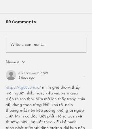
69 Comments
Write a comment...
Pencil in these dates!
Student Spotli
✏️ 🗓️ View Upcoming
Alexandra Co
Events & Classes
Newest
elsiebre.we.r1.6.921
3 days ago
https://tg88com.io/
 mình ghé thử vì thấy 
mọi người nhắc hoài, kiểu vào xem giao 
diện ra sao thôi. Vừa mở lên thấy trang chia 
nội dung theo từng khối khá rõ, nhìn 
thoáng mắt nên kéo xuống không bị ngợp 
chữ. Mình có đọc lướt phần tổng quan về 
thương hiệu, họ viết theo kiểu kể hành 
trình phát triển với định hướng dài hạn nên 