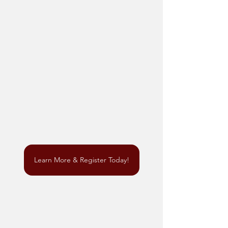
Learn More & Register Today!