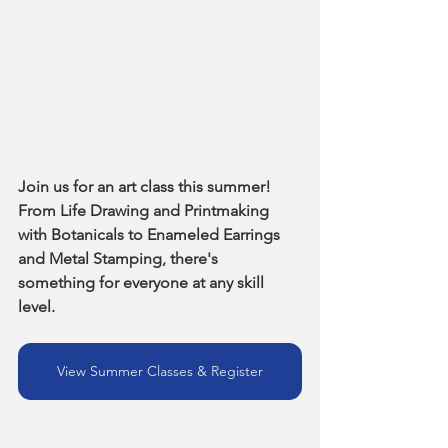
Join us for an art class this summer!  
From Life Drawing and Printmaking 
with Botanicals to Enameled Earrings 
and Metal Stamping, there's 
something for everyone at any skill 
level.
View Summer Classes & Register